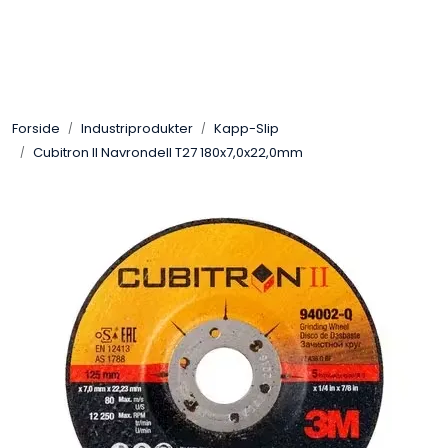
Skip to main content
Sveis
Forside
Industriprodukter
Kapp-Slip
Pakning
Cubitron II Navrondell T27 180x7,0x22,0mm
Gassutstyr
Automasjon
Slitasjeteknikk
Verneutstyr
Industriprodukter