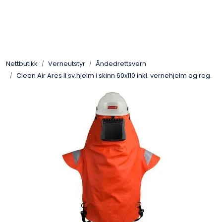
Skip to main content
Sveis
Nettbutikk
Verneutstyr
Åndedrettsvern
Pakning
Clean Air Ares II sv.hjelm i skinn 60x110 inkl. vernehjelm og reg.
Gassutstyr
Automasjon
Slitasjeteknikk
Verneutstyr
Industriprodukter