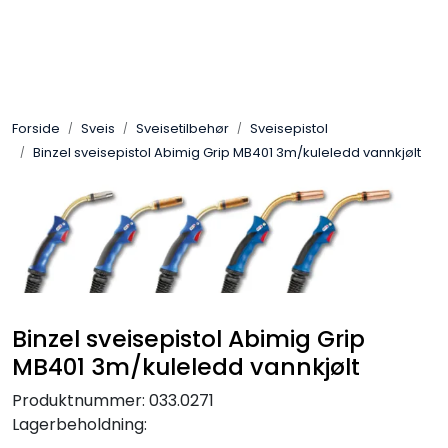
Skip to main content
Sveis
Forside
Sveis
Sveisetilbehør
Sveisepistol
Pakning
Binzel sveisepistol Abimig Grip MB401 3m/kuleledd vannkjølt
Gassutstyr
Automasjon
Slitasjeteknikk
Binzel sveisepistol Abimig Grip
Verneutstyr
MB401 3m/kuleledd vannkjølt
Produktnummer:
033.0271
Industriprodukter
Lagerbeholdning: