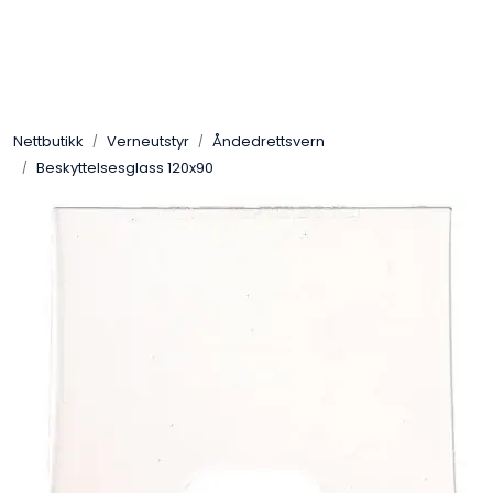
Skip to main content
Sveis
Nettbutikk
Verneutstyr
Åndedrettsvern
Pakning
Beskyttelsesglass 120x90
Gassutstyr
Automasjon
Slitasjeteknikk
Verneutstyr
Industriprodukter