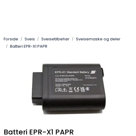
Skip to main content
Sveis
Forside
Sveis
Sveisetilbehør
Sveisemaske og deler
Pakning
Batteri EPR-X1 PAPR
Gassutstyr
Automasjon
Slitasjeteknikk
Verneutstyr
Industriprodukter
Batteri EPR-X1 PAPR