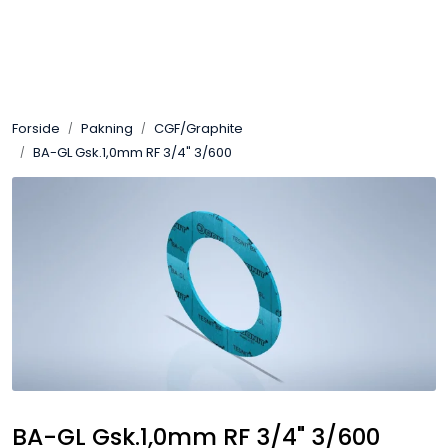
Skip to main content
Sveis
Forside
Pakning
CGF/Graphite
Pakning
BA-GL Gsk.1,0mm RF 3/4" 3/600
Gassutstyr
Automasjon
Slitasjeteknikk
Verneutstyr
Industriprodukter
BA-GL Gsk.1,0mm RF 3/4" 3/600