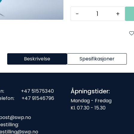
-
+
Beskrivelse
Spesifikasjoner
Åpningstider:
fon: +47 51575340
elefon: +47 91546796
Mandag - Fredag
Kl. 07.30 - 15.30
ost:
post@swp.no
stilling:
estilling@swp.no