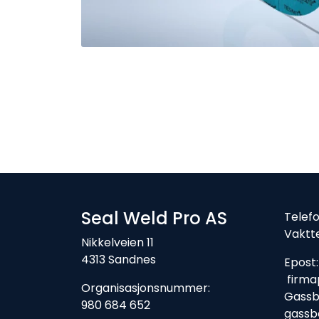
Seal Weld Pro AS
Tele
Vaktt
Nikkelveien 11
4313 Sandnes
Ep
firma
Organisasjonsnummer:
Gassbe
980 684 652
gassb