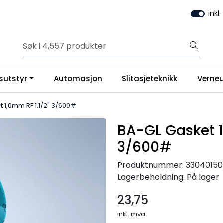
inkl
sutstyr
Automasjon
Slitasjeteknikk
Verneu
 1,0mm RF 1.1/2" 3/600#
BA-GL Gasket 1
3/600#
Produktnummer:
33040150
Lagerbeholdning:
På lager
23,75
inkl. mva.