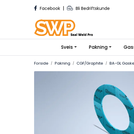
Skip to main content
|
Facebook
Bli Bedriftskunde
Sveis
Pakning
Gas
Forside
Pakning
CGF/Graphite
BA-GL Gasket