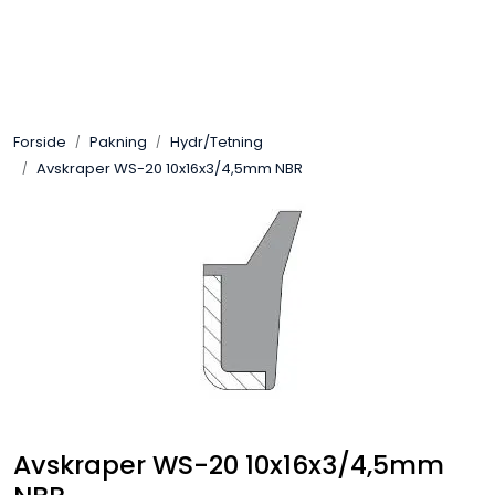
Skip to main content
Sveis
Forside
Pakning
Hydr/Tetning
Pakning
Avskraper WS-20 10x16x3/4,5mm NBR
Gassutstyr
Automasjon
Slitasjeteknikk
Verneutstyr
Industriprodukter
Avskraper WS-20 10x16x3/4,5mm