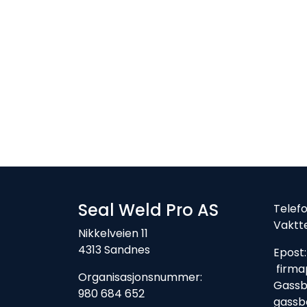
Seal Weld Pro AS
Tele
Vaktt
Nikkelveien 11
4313 Sandnes
Ep
firma
Organisasjonsnummer:
Gassbe
980 684 652
gassb