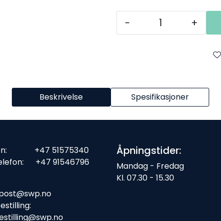
-
+
Beskrivelse
Spesifikasjoner
Åpningstider:
fon: +47 51575340
elefon: +47 91546796
Mandag - Fredag
Kl. 07.30 - 15.30
ost:
post@swp.no
stilling:
estilling@swp.no