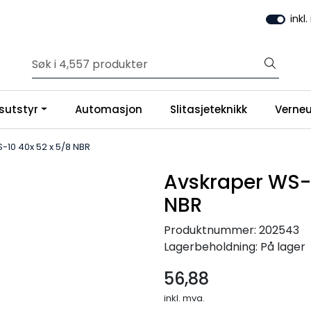
inkl
sutstyr
Automasjon
Slitasjeteknikk
Verneu
-10 40x 52 x 5/8 NBR
Avskraper WS-1
NBR
Produktnummer:
202543
Lagerbeholdning:
På lager
56,88
inkl. mva.