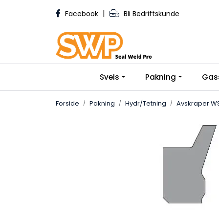
Skip to main content
|
Facebook
Bli Bedriftskunde
Sveis
Pakning
Gas
Forside
Pakning
Hydr/Tetning
Avskraper WS