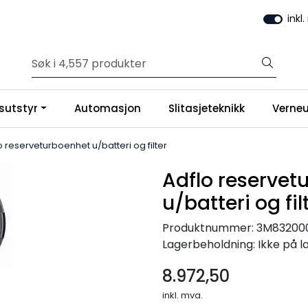
inkl
sutstyr
Automasjon
Slitasjeteknikk
Verneu
o reserveturboenhet u/batteri og filter
Adflo reservet
u/batteri og fil
Produktnummer:
3M83200
Lagerbeholdning:
Ikke på l
8.972,50
inkl. mva.