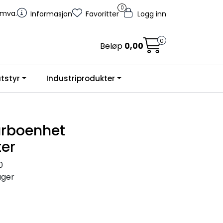
0
. mva.
Informasjon
Favoritter
Logg inn
0
Beløp
0,00
tstyr
Industriprodukter
urboenhet
ter
0
ager