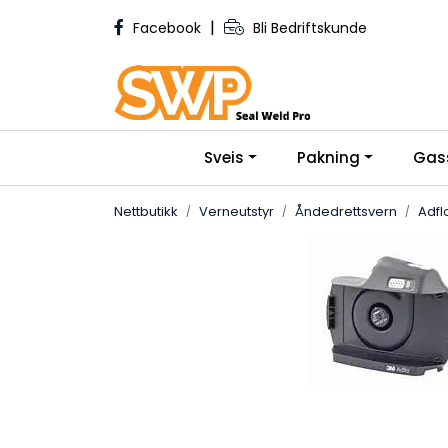
Skip to main content
|
Facebook
Bli Bedriftskunde
Sveis
Pakning
Gas
Nettbutikk
Verneutstyr
Åndedrettsvern
Adfl