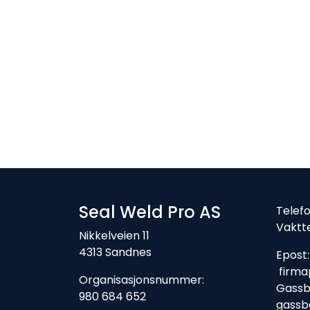
Seal Weld Pro AS
Tele
Vaktt
Nikkelveien 11
4313 Sandnes
Ep
firma
Organisasjonsnummer:
Gassbe
980 684 652
gassb