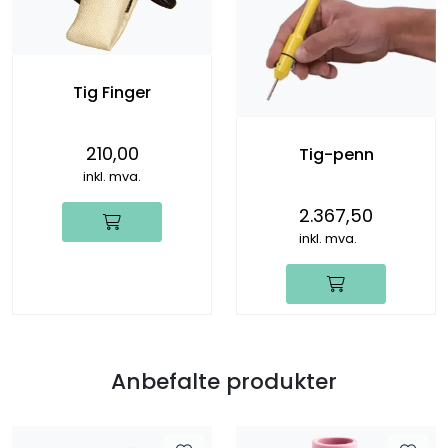
Tig Finger
210,00
Tig-penn
inkl. mva.
2.367,50
inkl. mva.
Anbefalte produkter