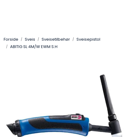
Skip to main content
Sveis
Forside
Sveis
Sveisetilbehør
Sveisepistol
Pakning
ABITIG SL 4M/W EWM S.H
Gassutstyr
Automasjon
Slitasjeteknikk
Verneutstyr
Industriprodukter