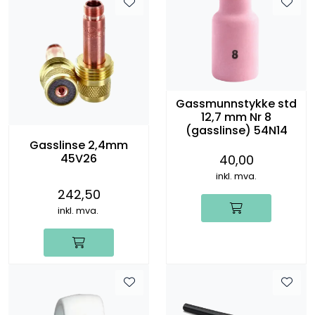
Gassmunnstykke std
12,7 mm Nr 8
(gasslinse) 54N14
Gasslinse 2,4mm
45V26
40,00
inkl. mva.
242,50
inkl. mva.