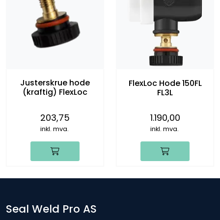
Justerskrue hode
FlexLoc Hode 150FL
(kraftig) FlexLoc
FL3L
203,75
1.190,00
inkl. mva.
inkl. mva.
Seal Weld Pro AS